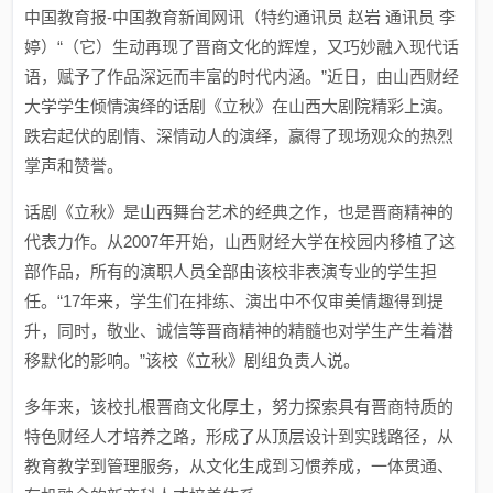
中国教育报-中国教育新闻网讯（特约通讯员 赵岩 通讯员 李
婷）“（它）生动再现了晋商文化的辉煌，又巧妙融入现代话
语，赋予了作品深远而丰富的时代内涵。”近日，由山西财经
大学学生倾情演绎的话剧《立秋》在山西大剧院精彩上演。
跌宕起伏的剧情、深情动人的演绎，赢得了现场观众的热烈
掌声和赞誉。
话剧《立秋》是山西舞台艺术的经典之作，也是晋商精神的
代表力作。从2007年开始，山西财经大学在校园内移植了这
部作品，所有的演职人员全部由该校非表演专业的学生担
任。“17年来，学生们在排练、演出中不仅审美情趣得到提
升，同时，敬业、诚信等晋商精神的精髓也对学生产生着潜
移默化的影响。”该校《立秋》剧组负责人说。
多年来，该校扎根晋商文化厚土，努力探索具有晋商特质的
特色财经人才培养之路，形成了从顶层设计到实践路径，从
教育教学到管理服务，从文化生成到习惯养成，一体贯通、