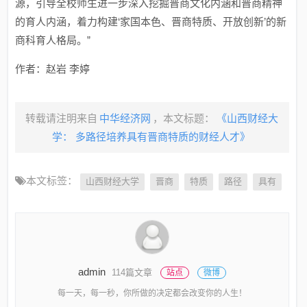
源，引导全校师生进一步深入挖掘晋商文化内涵和晋商精神
的育人内涵，着力构建‘家国本色、晋商特质、开放创新’的新
商科育人格局。”
作者：赵岩 李婷
转载请注明来自
中华经济网
，本文标题：
《山西财经大
学： 多路径培养具有晋商特质的财经人才》
本文标签：
山西财经大学
晋商
特质
路径
具有
admin
114篇文章
站点
微博
每一天，每一秒，你所做的决定都会改变你的人生！