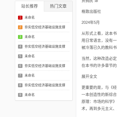
贾拥民 译
站长推荐
热门文章
格致出版社
未命名
1
2024年5月
夯实低空经济基础设施支撑
2
从形式上看，这本书
未命名
3
用日常语言，没有一
夯实低空经济基础设施支撑
4
被冷落已久的教科书
未命名
5
当然，这种改造必定
在本书的许多章节的
夯实低空经济基础设施支撑
6
未命名
7
展开全文
夯实低空经济基础设施支撑
8
更重要的是，与《经
一本创造性的新综合
未命名
9
原理：市场的科学》
术，再到多元主义、