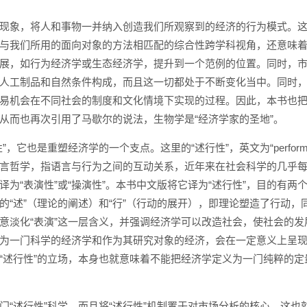
现象，将人和事物一并纳入创造我们所观察到的经济的行为模式。
与我们所用的面向对象的方法相匹配的综合性跨学科视角，还意味
展，如行为经济学或生态经济学，提升到一个范例的位置。同时，
人工制品和自然条件构成，而且这一切都处于不断变化当中。同时
易机会在不同社会的制度和文化情境下实现的过程。因此，本书也
从而也再次引用了马歇尔的说法，生物学是“经济学家的圣地”。
，它也是重塑经济学的一个支点。这里的“述行性”，英文为“performati
言哲学，指语言与行为之间的互动关系，近年来在社会科学的几乎
译为“表演性”或“操演性”。本书中文版将它译为“述行性”，目的有两
的“述”（理论的阐述）和“行”（行动的展开），即理论塑造了行动，
意淡化“表演”这一层含义，并强调经济学可以改造社会，使社会的发
为一门科学的经济学和作为其研究对象的经济，会在一定意义上呈
“述行性”的立场，本身也就意味着不能把经济学定义为一门纯粹的定
门“述行性”科学，而且将“述行性”机制置于对市场分析的核心，这也