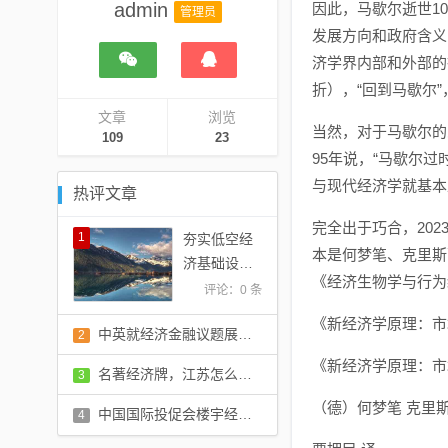
admin
因此，马歇尔逝世1
管理员
发展方向和政府含义
济学界内部和外部的
折），“回到马歇尔
文章
浏览
当然，对于马歇尔的
109
23
95年说，“马歇尔
与现代经济学就基本
热评文章
完全出于巧合，20
1
夯实低空经
本是何梦笔、克里斯
济基础设施
《经济生物学与行为
支撑
评论：0 条
《新经济学原理：市
中英就经济金融议题展开对话
2
《新经济学原理：市
评论：0 条
名著经济牌，江苏怎么打？
3
（德）何梦笔 克里斯
评论：0 条
中国国际投促会楼宇经济工委会盛大成立，点燃楼宇经济发展新引擎
4
评论：0 条