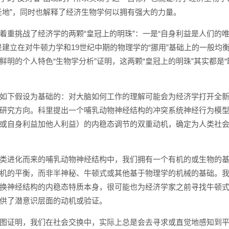
圣地”，同时也解释了经济生物学何以拥有强大的力量。
着重挑战了经济学的两颗“皇冠上的明珠”：一是“自身利益是人们的
是建立在对牛顿力学和19世纪中期的物理学的“挪用”基础上的一般均
鲜明的个人特色“生物学分析”证明，这两颗“皇冠上的明珠”其实都是
如下假设为基础的：对大脑如何工作的理解可能会为经济学打开全
研究方向。科里提出一个哺乳动物神经结构的冲突系统神经行为模
或自身利益加他人利益）的内稳态调节的双重动机，确定为人类社
类进化而来的哺乳动物神经结构中，我们拥有一个有机的或生物的
机的平衡，而非半神秘、牛顿式或其他基于物理学的机械的基础。
换神经结构的内稳态特质本身，很可能也为经济学家之前寻找牛顿
供了潜意识层面的动机或验证。
图证明，我们在社会交换中，实际上总是会去寻求或直觉地感知到