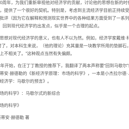
00周年，为我们重新审视他对经济学的贡献，讨论他的思想在新的时
，提供了一个很好的契机。特别是，考虑到主流经济学目前正持续
批评（因为它在解释和预测现实世界中的各种结果方面受到了一系
”，回到现代经济学的出发点，似乎是一个合理的起点。
思想对现代经济学的意义，也有人不以为然。例如，经济学家戴维·科
过时了，对本科生来说，（他的理论）充其量是一块教学所用的垫脚石
上不相关了。”这种观点当然有失偏颇。
23年开始，在汪丁丁教授的推荐下，我翻译了两本声称要“回到马歇尔
蒂安·赫德勒的《新经济学原理：市场的科学》，一本是小杰拉尔德·
经济学：马歇尔的预言》。
场的科学》：马歇尔式的新综合
场的科学》
蒂安·赫德勒 著