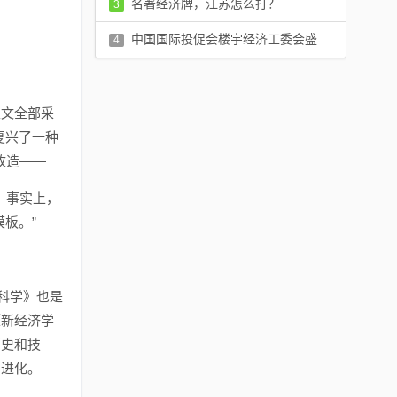
名著经济牌，江苏怎么打？
3
评论：0 条
中国国际投促会楼宇经济工委会盛大成立，点燃楼宇经济发展新引擎
4
评论：0 条
正文全部采
复兴了一种
改造——
。事实上，
板。”
科学》也是
《新经济学
历史和技
和进化。