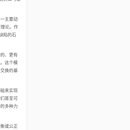
唯一主要动
衡理论。作
“缺陷的石
新的、更有
型。这个模
会交换的基
基础来实现
我们甚至可
式的多种力
平衡或公正