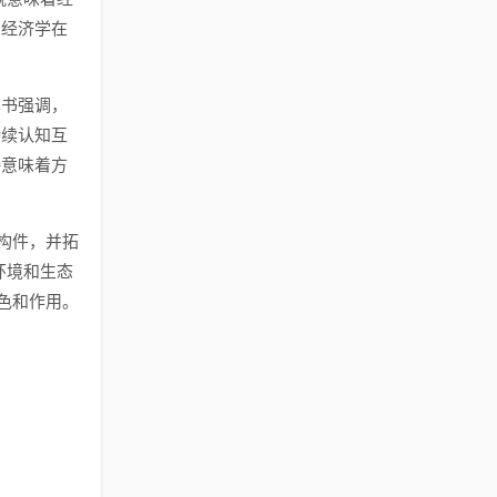
思经济学在
本书强调，
持续认知互
接意味着方
构件，并拓
及环境和生态
色和作用。