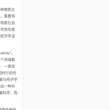
这种物质主
着，需要将
市场是社会
，市场也是
把经济学设
vity”。
每个领域都
个：一是突
同时行动也
展与经济学
现出一种共
量科学，而
就意味着经