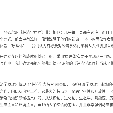
与马歇尔的《经济学原理》非常相似：几乎每一页都有边注，而且
个公式。前言中有这样一段话说明了他们的初衷，“本书的两位作者
体裁：‘原理体’……我们认为有必要对经济学这门学科从头到脚加以
是建立在以往的成就的基础上的。采用‘原理体’有助于实现这一目标
写作中，我们确实都把阿尔弗雷德·马歇尔的《经济学原理》当成了模
济学原理》体现了“经济学大综合”相类似，《新经济学原理：市场的
之作，因此从内容上看，它最大的特点之一是跨学科性和开放性。
涉及的知识领域极其广泛，从认识论、进化论、生态学，到能源、
生态主义和环境主义，全都纳入了综合的范围，并且非常强调动态