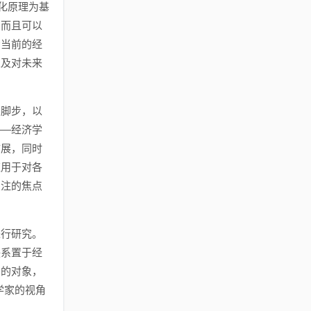
化原理为基
，而且可以
考当前的经
以及对未来
的脚步，以
——经济学
扩展，同时
应用于对各
关注的焦点
进行研究。
联系置于经
着的对象，
学家的视角