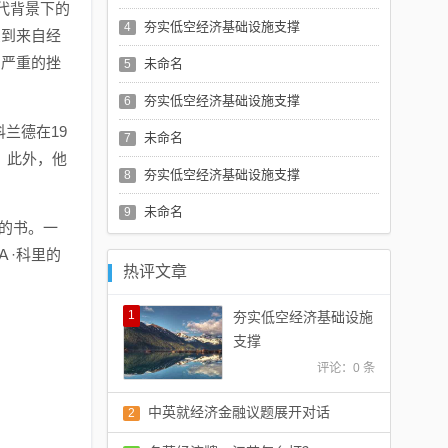
代背景下的
夯实低空经济基础设施支撑
4
受到来自经
列严重的挫
未命名
5
夯实低空经济基础设施支撑
6
兰德在19
未命名
7
，此外，他
夯实低空经济基础设施支撑
8
未命名
9
”的书。一
Ａ·科里的
热评文章
1
夯实低空经济基础设施
支撑
评论：0 条
中英就经济金融议题展开对话
2
评论：0 条