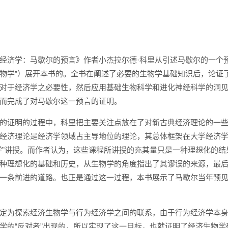
经济学：马歇尔的预言》作者小杰拉尔德·科里从引述马歇尔的一个预
物学”）展开本书的。全书在阐述了必要的生物学基础知识后，论证
对于经济学之必要性，然后应用基础生物科学和进化神经科学的洞
而完成了对马歇尔这一预言的证明。
的证明的过程中，科里把主要关注点放在了对新古典经济理论的一
经济理论是经济学领域占主导地位的理论，其总体框架在大学经济
学”讲授。而作者认为，这些课程所讲授的充其量只是一种理想化的结
种理想化的基础和历史，从生物学的角度指出了其谬误的来源，最
一条前进的道路。也正是通过这一过程，本书展示了马歇尔当年预
定为探索经济生物学与行为经济学之间的联系，由于行为经济学本
学的“反对者”出现的，所以实现了这一目标，也就证明了经济生物学