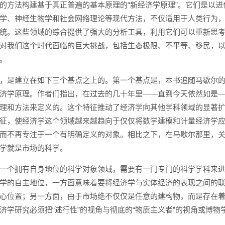
的方法构建基于真正普遍的基本原理的“新经济学原理”。它们是以进
学、神经生物学和社会网络理论等现代方法，不仅适用于人类行为
统。这些领域的综合提供了强大的分析工具，利用它们可以重新思
对我们这个时代面临的巨大挑战，包括生态极限、不平等、移民，
。
，是建立在如下三个基点之上的。第一个基点是，本书追随马歇尔
济学原理。作者们指出，在过去的几十年里——直到今天依然如是
理和方法来定义的。这个特征推动了经济学向其他学科领域的显著
征，使经济学这个领域越来越趋向于仅仅将数学建模和计量经济学
而不再专注于一个有明确定义的对象。相比之下，在马歇尔那里，
学就是市场的科学。
一个拥有自身地位的科学对象领域，需要有一门专门的科学学科来
学的自主地位，一方面意味着要将经济学与实体经济的表现之间的
心位置；另一方面，由于市场绝不仅仅是任意的建构物，而是存在
济学研究必须把“述行性”的视角与彻底的“物质主义者”的视角或博物