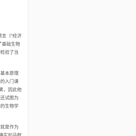
言（“经济
了基础生物
见检验了当
些基本原理
学的入门课
果，因此他
后还试图为
见的生物学
身就是作为
确实如马歇