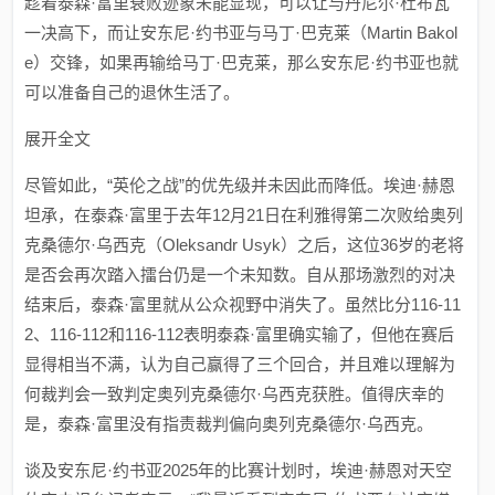
趁着泰森·富里衰败迹象未能显现，可以让与丹尼尔·杜布瓦
一决高下，而让安东尼·约书亚与马丁·巴克莱（Martin Bakol
e）交锋，如果再输给马丁·巴克莱，那么安东尼·约书亚也就
可以准备自己的退休生活了。
展开全文
尽管如此，“英伦之战”的优先级并未因此而降低。埃迪·赫恩
坦承，在泰森·富里于去年12月21日在利雅得第二次败给奥列
克桑德尔·乌西克（Oleksandr Usyk）之后，这位36岁的老将
是否会再次踏入擂台仍是一个未知数。自从那场激烈的对决
结束后，泰森·富里就从公众视野中消失了。虽然比分116-11
2、116-112和116-112表明泰森·富里确实输了，但他在赛后
显得相当不满，认为自己赢得了三个回合，并且难以理解为
何裁判会一致判定奥列克桑德尔·乌西克获胜。值得庆幸的
是，泰森·富里没有指责裁判偏向奥列克桑德尔·乌西克。
谈及安东尼·约书亚2025年的比赛计划时，埃迪·赫恩对天空