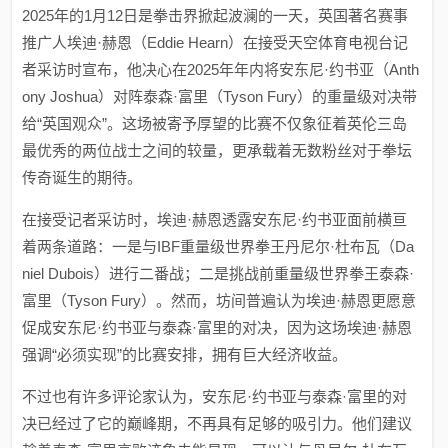
2025年的1月12日是拳击界掀起波澜的一天，英国著名赛事
推广人埃迪·赫恩（Eddie Hearn）在接受天空体育电视台记
者采访时宣布，他决心在2025年年内将安东尼·约书亚（Anth
ony Joshua）对阵泰森·富里（Tyson Fury）的重量级对决带
给“英国观众”。这场被寄予厚望的比赛不仅象征着英伦三岛
最优秀的两位战士之间的较量，更承载着无数粉丝对于拳坛
传奇诞生的期待。
在接受记者采访时，埃迪·赫恩透露安东尼·约书亚面前横亘
着两条道路：一是与IBF重量级世界拳王丹尼尔·杜布瓦（Da
niel Dubois）进行二番战；二是挑战前重量级世界拳王泰森·
富里（Tyson Fury）。然而，坊间普遍认为埃迪·赫恩更愿意
促成安东尼·约书亚与泰森·富里的对决，因为这场埃迪·赫恩
强调“必须实现”的比赛安排，拥有巨大经济收益。
不过也有许多评论家认为，安东尼·约书亚与泰森·富里的对
决已经过了它的巅峰期，不再具有足够的吸引力。他们建议