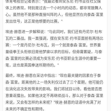
体育电视台记者表示：“我最近看到安东尼·约书亚在社交媒
体上的表现，特别是过去一个小时内的动态，都非常鼓舞人
心。虽然他不是那种直接叫阵的人，但他显然在向泰森·富里
发出信号，这正是他想要的比赛。”
埃迪·赫恩进一步解释说：“与此同时，我们还有丹尼尔·杜布
瓦的二番战。我一直强调，摆在安东尼·约书亚面前有两场比
赛：一个是丹尼尔·杜布瓦，另一个就是泰森·富里。世界重
量级拳王头衔依旧是他梦寐以求的目标，但毋庸置疑，与泰
森·富里的比赛必须成为安东尼·约书亚职业生涯中的重要一
笔，这也是英国拳迷所期待的。”
最终，埃迪·赫恩在采访中指出：“现在最关键的因素在于泰
森·富里。距离他的上一场失利仅过去了三个星期，他可能仍
在消化这次失败带来的影响。我们将拭目以待，看他是否愿
意重返擂台。如果他决定不再继续战斗，那么对于泰森·富里
来说，又会有怎样的未来呢？”埃迪·赫恩的话语中充满了对
未来的不确定性和期待。