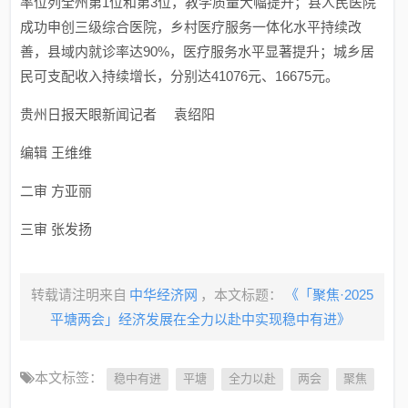
率位列全州第1位和第3位，教学质量大幅提升；县人民医院
成功申创三级综合医院，乡村医疗服务一体化水平持续改
善，县域内就诊率达90%，医疗服务水平显著提升；城乡居
民可支配收入持续增长，分别达41076元、16675元。
贵州日报天眼新闻记者 袁绍阳
编辑 王维维
二审 方亚丽
三审 张发扬
转载请注明来自
中华经济网
，本文标题：
《「聚焦·2025
平塘两会」经济发展在全力以赴中实现稳中有进》
本文标签：
稳中有进
平塘
全力以赴
两会
聚焦