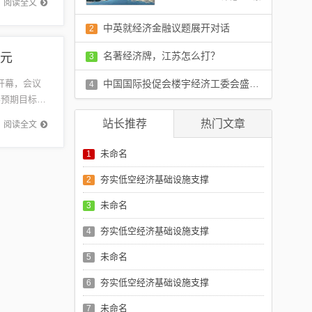
阅读全文
中英就经济金融议题展开对话
2
评论：0 条
名著经济牌，江苏怎么打？
亿元
3
评论：0 条
开幕，会议
中国国际投促会楼宇经济工委会盛大成立，点燃楼宇经济发展新引擎
4
要预期目标，
评论：0 条
站长推荐
热门文章
阅读全文
未命名
1
夯实低空经济基础设施支撑
2
未命名
3
夯实低空经济基础设施支撑
4
未命名
5
夯实低空经济基础设施支撑
6
未命名
7