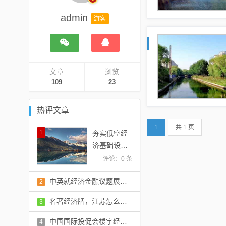
admin
游客
文章
浏览
109
23
热评文章
1
共 1 页
1
夯实低空经
济基础设施
支撑
评论：0 条
中英就经济金融议题展开对话
2
评论：0 条
名著经济牌，江苏怎么打？
3
评论：0 条
中国国际投促会楼宇经济工委会盛大成立，点燃楼宇经济发展新引擎
4