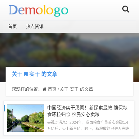
首页
热点资讯
关于
实干
的文章
您现在的位置：
首页
关于
实干
的文章
中国经济实干见闻！新探索显效 确保粮
食颗粒归仓 农民安心卖粮
央视网消息：2024年，我国粮食产量首次突破1.4
万亿斤，迈上新台阶。眼下，秋粮收购已进入高峰
期。但近段时间，国内粮价出现了一些波动。如何