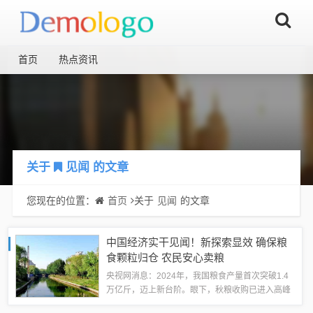
首页
热点资讯
关于
见闻
的文章
您现在的位置：
首页
关于
见闻
的文章
中国经济实干见闻！新探索显效 确保粮
食颗粒归仓 农民安心卖粮
央视网消息：2024年，我国粮食产量首次突破1.4
万亿斤，迈上新台阶。眼下，秋粮收购已进入高峰
期。但近段时间，国内粮价出现了一些波动。如何