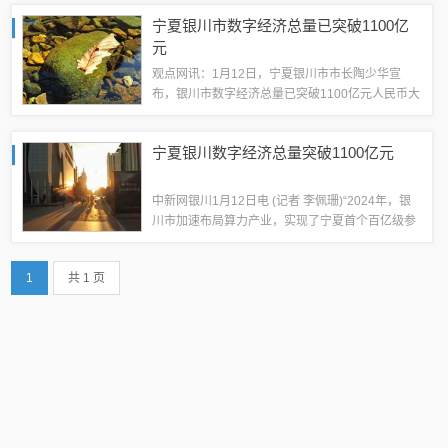
破50%。 上证报中国证券网讯（记者于瑶）2025
宁夏银川市数字经济总量已突破1100亿
年，宁夏将进一步聚焦提高投资...
元
观点网讯：1月12日，宁夏银川市市长陶少华宣
布，银川市数字经济总量已突破1100亿元人民币大
关。银川市正致力于打造"算力之都"，已签约31个
算力产业重点项目，总金额达380.5亿元。目前已
宁夏银川数字经济总量突破1100亿元
建成智能算力达到3300P...
中新网银川1月12日电 (记者 李佩珊)“2024年，银
川市加速布局算力产业，实现了宁夏首个百亿级参
数大模型平台‘九天’、西北首个国家双备案大模
型‘希言’上线运行，让宁夏的服务器制造实现零的
1
共 1 页
突破。”1月12日，宁夏银...