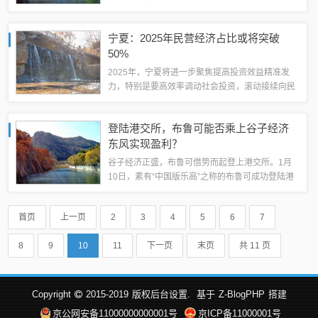
堂，参政议政、共商发展大计。聊城市政协委员、
东昌府区民政局副局长杨阳接受大众网记者采访。
宁夏：2025年民营经济占比或将突破
今年两会，杨阳重点关注聊城如何撬...
50%
2025年，宁夏将进一步聚焦提高投资效益精准发
力，特别是要高效率调动社会投资，滚动接续向民
间资本推介项目，力争民营经济总量占GDP比重突
破50%。 上证报中国证券网讯（记者于瑶）2025
登陆港交所，布鲁可能否乘上谷子经济
年，宁夏将进一步聚焦提高投资...
东风实现盈利？
谷子经济正盛，布鲁可借势而起登上港交所。1月
10日，素有“中国版乐高”之称的布鲁可成功登陆港
交所。动漫IP大框架下的拼搭角色类玩具企业，正
在成为资本新宠，能否成为第二个泡泡玛特成为业
首页
上一页
2
3
4
5
6
7
界的期待。然而诸多光环之下，不赚钱...
8
9
10
11
下一页
末页
共 11 页
Copyright
2015-2019
版权后台设置.
基于
Z-BlogPHP
搭建
京公网安备11000000000001号
京ICP备11000001号