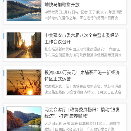
地快马加鞭拼开放
中新社海口1月12日电 (记者 王子谦)2025年是海南
自贸港封关运作之年，正在进行的海南市县两会
上，扩大开放成为“关键词”。海南多地政府工作报
告大篇幅提及对外开放。海口市提出，对标国际高
中共延安市委六届八次全会暨市委经济
水平经贸规则，全面实施跨境...
工作会议召开
扎实推进新时代中国式现代化建设延安“一六四”工
作布局全面蓄势为谱写陕西新篇争做西部示范再增
新光再添浓彩中共延安市委六届八次全会暨市委经
济工作会议召开听取市委常委会工作报告部署今年
投资5000万美元！柬埔寨西港一新经济
重点任务蒿慧杰讲话 王军营杨...
特区正式运营！
据柬媒消息，位于柬埔寨西哈努克省，地处金港高
速公路沿线的ISI盛世港经济特区于1月10日正式启
动运营。据悉，柬埔寨国土规划部长主持了上述项
目的启动仪式。 展开全文ISI盛世港...
两会会客厅 | 政协委员杨阳：撬动“银发
经济”，打造“康养聊城”
大众网记者 汪晴 彭静 聊城报道1月10日，聊城市
政协十四届四次会议开幕，广大政协委员齐聚一