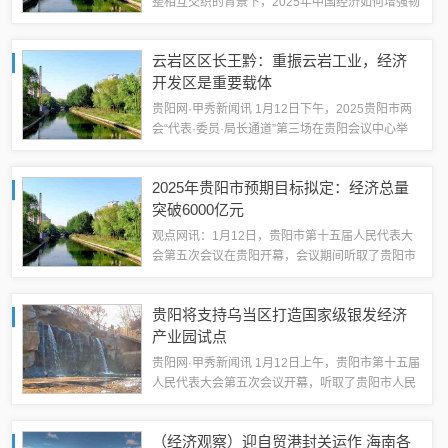
整相互交织的背景下，2025年中国经济如何增强韧
性？中国与世界的经济关系将会如何演进？ 中国宏
观经济学会副会长、中银国际研究有限公司董事
云岩区区长王黔：重振云岩工业，经济
长、中国人民大学重阳金融研究院高级研...
开发区是重要载体
贵阳网·甲秀新闻讯 1月12日下午，2025贵阳市两
会“代表·委员·局长通道”第三场在贵阳会议中心举
行，市人大代表、云岩区区长王黔走上通道接受媒
体采访。“2024年，省政府批复同意贵阳市设立4个
2025年贵阳市预期目标拟定：经济总量
省级经济技术开发区，...
突破6000亿元
观点网讯：1月12日，贵阳市第十五届人民代表大
会第五次会议在贵阳开幕，会议期间听取了贵阳市
政府工作报告。报告中明确了2025年贵阳贵安的主
要预期目标，包括地区生产总值增长6%左右，经
贵阳将支持乌当区打造国家级银发经济
济总量突破6000亿元人民币，规...
产业园试点
贵阳网·甲秀新闻讯 1月12日上午，贵阳市第十五届
人民代表大会第五次会议开幕，听取了贵阳市人民
政府工作报告。报告指出，2025年贵阳贵安将以建
设区域性国际消费中心城市为抓手，坚持供需两端
（经济观察）迎自贸港封关运作 海南各
共同发力，持续激发消费潜能。...