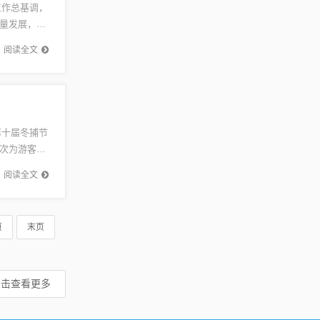
工作总基调，
量发展，持
..
阅读全文
第十届冬捕节
次为游客呈
阅读全文
页
末页
点击查看更多