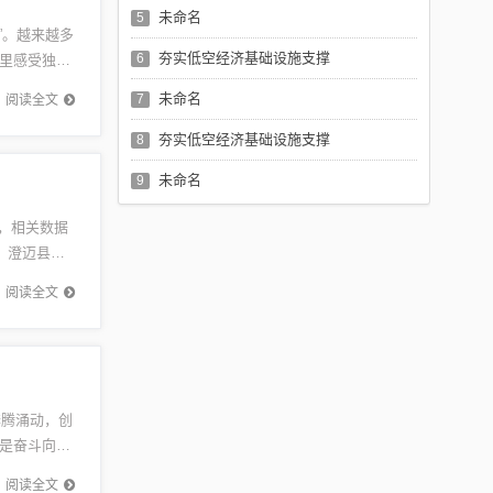
未命名
5
”。越来越多
夯实低空经济基础设施支撑
6
里感受独特
.
未命名
7
阅读全文
夯实低空经济基础设施支撑
8
未命名
9
开，相关数据
。澄迈县县
阅读全文
奔腾涌动，创
是奋斗向前
...
阅读全文