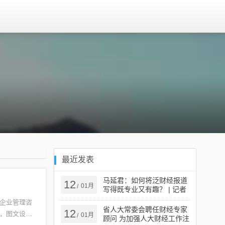
最近发表
马延君：如何将泛财经报道
12
01月
/
写得既专业又有趣？ | 记者
手记·财经
企业管理咨
省人大常委会聘任财经专家
12
，图文设计
01月
/
顾问 为加强人大财经工作注