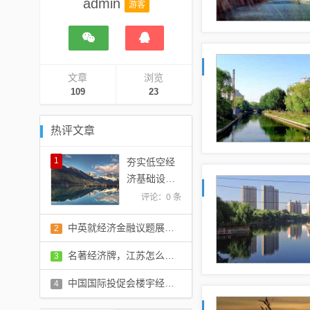
admin
游客
文章
浏览
109
23
热评文章
1
夯实低空经
济基础设施
支撑
评论：0 条
中英就经济金融议题展开对话
2
评论：0 条
名著经济牌，江苏怎么打？
3
评论：0 条
中国国际投促会楼宇经济工委会盛大成立，点燃楼宇经济发展新引擎
4
评论：0 条