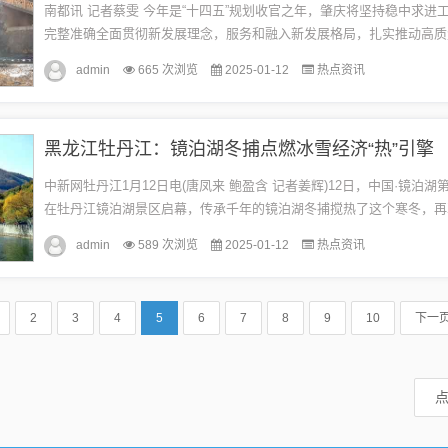
南都讯 记者蔡雯 今年是“十四五”规划收官之年，肇庆将坚持稳中求进
完整准确全面贯彻新发展理念，服务和融入新发展格局，扎实推动高质
续深入实施经济工作提质增效年、“百县千镇万村高质量发展工程”典型突.
admin
665 次浏览
2025-01-12
热点资讯
黑龙江牡丹江：镜泊湖冬捕点燃冰雪经济“热”引擎
中新网牡丹江1月12日电(唐凤来 鲍盈含 记者姜辉)12日，中国·镜泊湖
在牡丹江镜泊湖景区启幕，传承千年的镜泊湖冬捕搅热了这个寒冬，再
现了一场节日狂欢、冰雪盛宴。1月12日，中国·镜泊湖第十届...
admin
589 次浏览
2025-01-12
热点资讯
2
3
4
5
6
7
8
9
10
下一