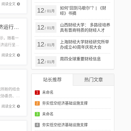
的信...
入专业化力量
阅读全文
如何“回到马歇尔”？| 《财
12
01月
/
经》书摘
山西财经大学： 多路径培养
12
[视频]2024年四季度全国企业销售收入明显改善 经济运行呈现多方面亮点
01月
/
具有晋商特质的财经人才
示，随着一
上海财经大学财经研究所举
12
经济运行呈现
01月
/
办成立40周年庆祝大会
..
阅读全文
周四全球重要财经信息
12
01月
/
站长推荐
热门文章
思所盼的结合
未命名
1
政协委员、中
补充...
夯实低空经济基础设施支撑
2
阅读全文
未命名
3
夯实低空经济基础设施支撑
4