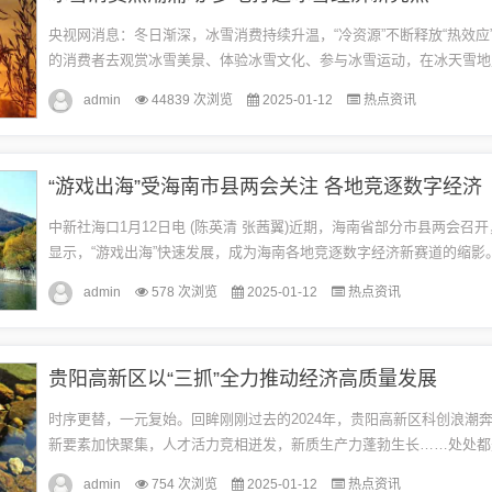
央视网消息：冬日渐深，冰雪消费持续升温，“冷资源”不断释放“热效应
的消费者去观赏冰雪美景、体验冰雪文化、参与冰雪运动，在冰天雪地
的冬日乐趣。河北滦州：全民上冰雪 尽享冬日乐趣这些天，河北滦州..
admin
44839 次浏览
2025-01-12
热点资讯
“游戏出海”受海南市县两会关注 各地竞逐数字经济
中新社海口1月12日电 (陈英清 张茜翼)近期，海南省部分市县两会召
显示，“游戏出海”快速发展，成为海南各地竞逐数字经济新赛道的缩影
长徐涛在县十六届人大五次会议上表示，2024年，澄迈联合多家...
admin
578 次浏览
2025-01-12
热点资讯
贵阳高新区以“三抓”全力推动经济高质量发展
时序更替，一元复始。回眸刚刚过去的2024年，贵阳高新区科创浪潮
新要素加快聚集，人才活力竞相迸发，新质生产力蓬勃生长……处处都
的轨迹，处处呈现最美的风景。这一年，贵阳高新区坚持“发展高科技、实
admin
754 次浏览
2025-01-12
热点资讯