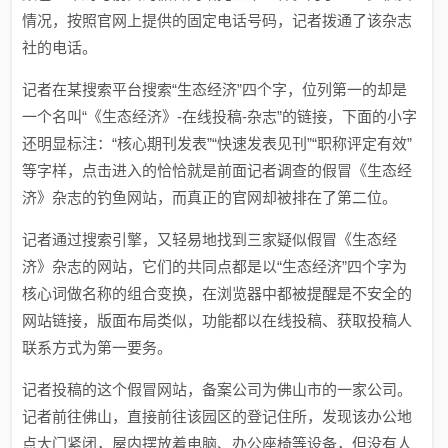
情况，按照官网上提供的固定电话号码，记者拨通了该杂志
社的电话。
记者在某搜索平台搜索“生态经济”四个字，位列第一的却是
一个名叫“《生态经济》-在线投稿-杂志”的链接，下面的小字
还明显标注：“核心期刊发表”“快速发表见刊”“职称评定有效”
等字样，点击进入的恰恰就是前面记者调查的假冒《生态经
济》杂志的钓鱼网站，而真正的官网却被排在了第二位。
记者通过搜索引擎，又轻易地找到三家疑似假冒《生态经
济》杂志的网站，它们的共同点都是以“生态经济”四个字为
核心词做名称的组合变换，在浏览器中都被提醒是不安全的
网站链接，版面布局类似，功能都以在线投稿、获取投稿人
联系方式为第一要务。
记者投稿的这个假冒网站，备案公司为佛山市的一家公司。
记者前往佛山，直接前往该园区的登记住所，发现该办公地
点大门紧闭，屋内摆放着电脑、办公座椅等设备，但没有人