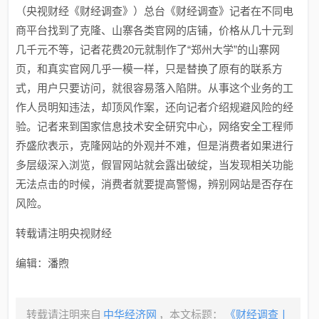
（央视财经《财经调查》）总台《财经调查》记者在不同电
商平台找到了克隆、山寨各类官网的店铺，价格从几十元到
几千元不等，记者花费20元就制作了“郑州大学”的山寨网
页，和真实官网几乎一模一样，只是替换了原有的联系方
式，用户只要访问，就很容易落入陷阱。从事这个业务的工
作人员明知违法，却顶风作案，还向记者介绍规避风险的经
验。记者来到国家信息技术安全研究中心，网络安全工程师
乔盛欣表示，克隆网站的外观并不难，但是消费者如果进行
多层级深入浏览，假冒网站就会露出破绽，当发现相关功能
无法点击的时候，消费者就要提高警惕，辨别网站是否存在
风险。
转载请注明央视财经
编辑：潘煦
转载请注明来自
中华经济网
，本文标题：
《财经调查丨